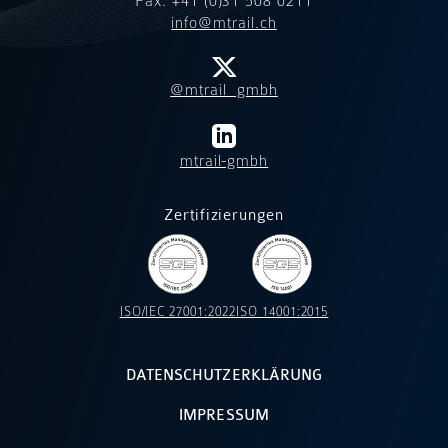
Fax: +41 (0)31 508 0211
info@mtrail.ch
@mtrail_gmbh
mtrail-gmbh
Zertifizierungen
ISO/IEC 27001:2022
ISO 14001:2015
DATENSCHUTZERKLÄRUNG
IMPRESSUM